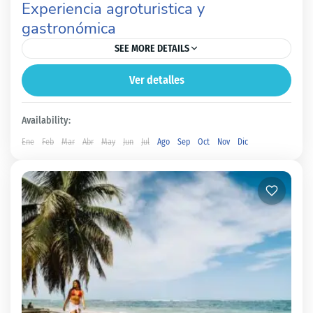
Experiencia agroturistica y
gastronómica
SEE MORE DETAILS
Ver detalles
Los Santos
Fácil
Availability:
Ene
Feb
Mar
Abr
May
Jun
Jul
Ago
Sep
Oct
Nov
Dic