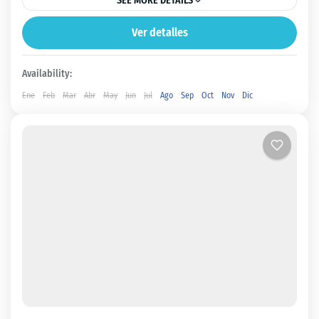
SEE MORE DETAILS
Ver detalles
Panamá Oeste
Fácil
Availability:
Ene
Feb
Mar
Abr
May
Jun
Jul
Ago
Sep
Oct
Nov
Dic