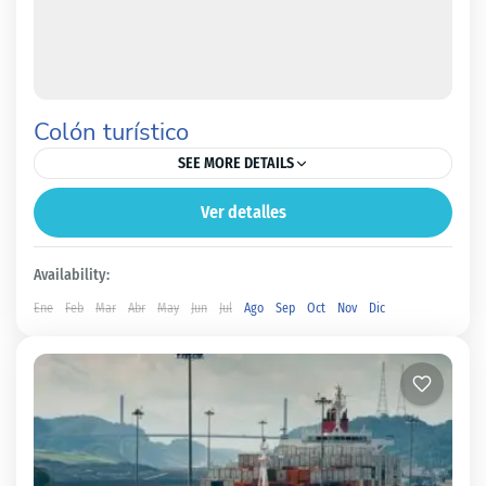
Colón turístico
SEE MORE DETAILS
Ver detalles
Colón
Fácil
Availability:
Ene
Feb
Mar
Abr
May
Jun
Jul
Ago
Sep
Oct
Nov
Dic