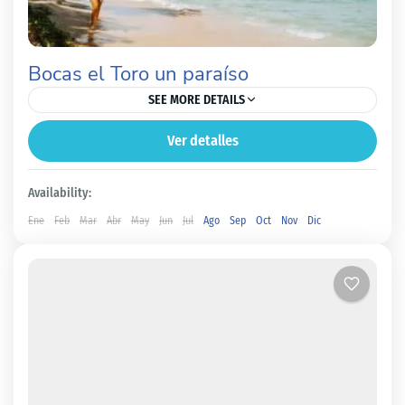
Bocas el Toro un paraíso
SEE MORE DETAILS
Ver detalles
Bocas del Toro
Fácil
Availability:
Ene
Feb
Mar
Abr
May
Jun
Jul
Ago
Sep
Oct
Nov
Dic