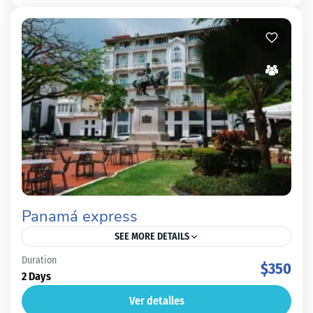
Panamá express
SEE MORE DETAILS
Duration
Panamá City-Centro de visitantes del Canal de Panamá -
$350
2 Days
Calzada de Amador [wte_itinerary_downloader]
Ver detalles