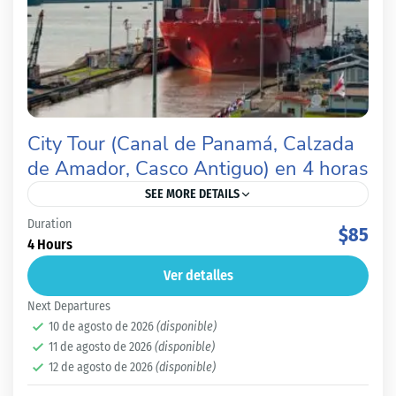
City Tour (Canal de Panamá, Calzada
de Amador, Casco Antiguo) en 4 horas
SEE MORE DETAILS
Duration
Canal de Panamá-City Tour guidado con expertos. ¿Estás
$85
4 Hours
cansado de destinos turísticos monótonos que carecen
Ver detalles
de encanto y autenticidad? ¿Anhelas una experiencia de
Next Departures
viaje que...
10 de agosto de 2026
(disponible)
Panamá Capital
11 de agosto de 2026
(disponible)
Fácil
12 de agosto de 2026
(disponible)
1 Persona