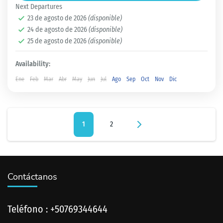
Next Departures
23 de agosto de 2026
(disponible)
Bocas del Toro
24 de agosto de 2026
(disponible)
Fácil
25 de agosto de 2026
(disponible)
2 People
Availability:
Ene
Feb
Mar
Abr
May
Jun
Jul
Ago
Sep
Oct
Nov
Dic
Paginación
Page
1
Page
2
de
entradas
Contáctanos
Teléfono : +50769344644