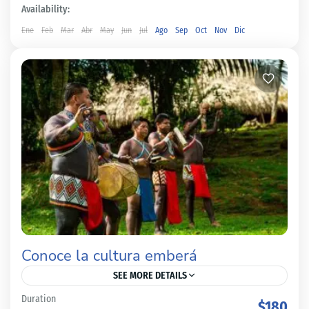
Availability:
Ene
Feb
Mar
Abr
May
Jun
Jul
Ago
Sep
Oct
Nov
Dic
Conoce la cultura emberá
SEE MORE DETAILS
Duration
$180