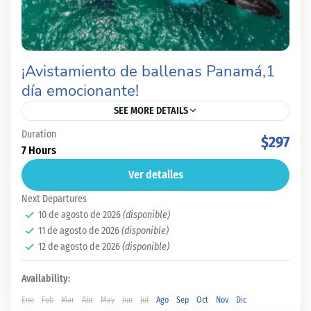
¡Avistamiento de ballenas Panamá,1
día emocionante!
SEE MORE DETAILS
Duration
¿Qué Secretos Esconden las Aguas de
$297
7 Hours
Panamá?"Descubre el Fascinante Avistamiento de
Ver detalles
Ballenas en el Pacífico en 1 día"
Next Departures
10 de agosto de 2026
(disponible)
Panamá Capital
11 de agosto de 2026
(disponible)
Fácil
12 de agosto de 2026
(disponible)
Availability:
Ene
Feb
Mar
Abr
May
Jun
Jul
Ago
Sep
Oct
Nov
Dic