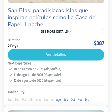
San Blas, paradisiacas Islas que
inspiran películas como La Casa de
Papel 1 noche
SEE MORE DETAILS
Duration
San Blas una aventura sin igual llena de cultura , belleza
$387
2 Days
e historia. Las Islas de San Blas son un archipiélago
Ver detalles
conformado por aproximadamente 365...
Next Departures
10 de agosto de 2026
(disponible)
Isla de San Blas
11 de agosto de 2026
(disponible)
Fácil
12 de agosto de 2026
(disponible)
2 People
Availability:
Ene
Feb
Mar
Abr
May
Jun
Jul
Ago
Sep
Oct
Nov
Dic