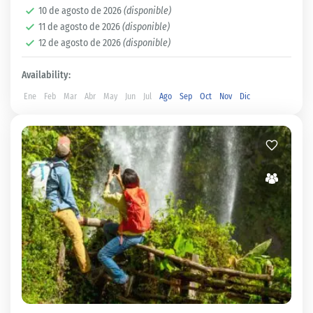
10 de agosto de 2026
(disponible)
Los Santos
11 de agosto de 2026
(disponible)
2 People
12 de agosto de 2026
(disponible)
Availability:
Ene
Feb
Mar
Abr
May
Jun
Jul
Ago
Sep
Oct
Nov
Dic