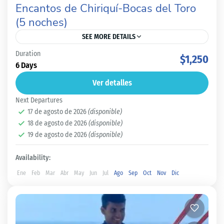
Encantos de Chiriquí-Bocas del Toro
(5 noches)
SEE MORE DETAILS
Duration
¡Descubre la belleza de Chiriquí-Bocas del Toro! En el
$1,250
6 Days
corazón de Panamá, te espera un paraíso que despierta
Ver detalles
todos tus sentidos. Chiriquí-Bocas del Toro son...
Next Departures
17 de agosto de 2026
(disponible)
Bocas del Toro
,
Chiriquí
18 de agosto de 2026
(disponible)
Fácil
19 de agosto de 2026
(disponible)
2 People
Availability:
Ene
Feb
Mar
Abr
May
Jun
Jul
Ago
Sep
Oct
Nov
Dic