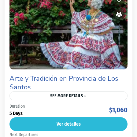
Arte y Tradición en Provincia de Los
Santos
SEE MORE DETAILS
Duration
Arte y tradición en la Provincia de Los Santos en
$1,060
5 Days
Panamá, es toda una experiencia.... La provincia de Los
Ver detalles
Santos en Panamá es una tierra...
Next Departures